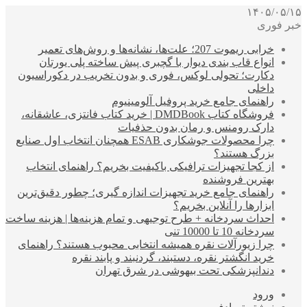
۱۴۰۵/۰۵/۱۵
خبر فوری
خرابی ریموت 207؛ علت‌ها، نشانه‌ها و روش‌های تعمیر
انواع قاب بندی دیوار با گچبری پیش ساخته پلی یورتان
دکارت؛ تحولی لوکس، فوری و بدون تخریب در دکوراسیون
داخلی
راهنمای جامع خرید پروفیل آلومینیوم
فروشگاه کتاب DMDBook | خرید کتاب فانتزی، عاشقانه،
دارک رومنس و رمان بدون حذفیات
چرا محصولات جوشکاری ESAB همچنان انتخاب اول صنایع
بزرگ هستند؟
از کجا تجهیزات ترافیکی باکیفیت بخریم؟ راهنمای انتخاب
بهترین فروشنده
راهنمای جامع خرید تجهیزات اندازه گیری؛ چطور دقیق‌ترین
ابزارها را آنلاین بخریم؟
احداث سردخانه + طرح توجیهی و تمام هزینه‌ها | هزینه ساخت
سردخانه 10 تا 10000 تنی
چرا زیورآلات نقره همیشه انتخابی محبوب هستند؟ راهنمای
خرید انگشتر نقره، دستبند، گردنبند و پابند نقره
دندانپزشکی تحت بیهوشی در شرق تهران
ورود