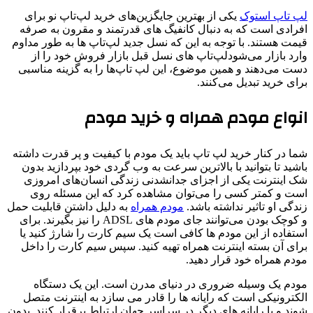
لپ تاپ استوک
یکی از بهترین جایگزین‌های خرید لپ‌تاپ نو برای
افرادی است که به دنبال کانفیگ های قدرتمند و مقرون به صرفه
قیمت هستند. با توجه به این که نسل جدید لپ‌تاپ ها به طور مداوم
وارد بازار می‌شودلپ‌تاپ های نسل قبل بازار فروش خود را از
دست می‌دهند و همین موضوع، این لپ تاپ‌ها را به گزینه مناسبی
برای خرید تبدیل می‌کنند.
انواع مودم همراه و خرید مودم
شما در کنار خرید لپ تاپ باید یک مودم با کیفیت و پر قدرت داشته
باشید تا بتوانید با بالاترین سرعت به وب گردی خود بپردازید بدون
شک اینترنت یکی از اجزای جدانشدنی زندگی انسان‌های امروزی
است و کمتر کسی را می‌توان مشاهده کرد که این مسئله روی
زندگی او تاثیر نداشته باشد.
مودم همراه
به دلیل داشتن قابلیت حمل
و کوچک بودن می‌توانند جای مودم های ADSL را نیز بگیرند. برای
استفاده از این مودم ها کافی است یک سیم کارت را شارژ کنید یا
برای آن بسته اینترنت همراه تهیه کنید. سپس سیم کارت را داخل
مودم همراه خود قرار دهید.
مودم یک وسیله ضروری در دنیای مدرن است. این یک دستگاه
الکترونیکی است که رایانه ها را قادر می سازد به اینترنت متصل
شوند و با رایانه های دیگر در سراسر جهان ارتباط برقرار کنند. بدون