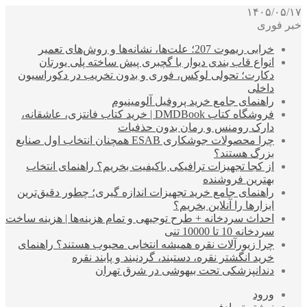
۱۴۰۵/۰۵/۱۷
خبر فوری
خرابی ریموت 207؛ علت‌ها، نشانه‌ها و روش‌های تعمیر
انواع قاب بندی دیوار با گچبری پیش ساخته پلی یورتان
دکارت؛ تحولی لوکس، فوری و بدون تخریب در دکوراسیون
داخلی
راهنمای جامع خرید پروفیل آلومینیوم
فروشگاه کتاب DMDBook | خرید کتاب فانتزی، عاشقانه،
دارک رومنس و رمان بدون حذفیات
چرا محصولات جوشکاری ESAB همچنان انتخاب اول صنایع
بزرگ هستند؟
از کجا تجهیزات ترافیکی باکیفیت بخریم؟ راهنمای انتخاب
بهترین فروشنده
راهنمای جامع خرید تجهیزات اندازه گیری؛ چطور دقیق‌ترین
ابزارها را آنلاین بخریم؟
احداث سردخانه + طرح توجیهی و تمام هزینه‌ها | هزینه ساخت
سردخانه 10 تا 10000 تنی
چرا زیورآلات نقره همیشه انتخابی محبوب هستند؟ راهنمای
خرید انگشتر نقره، دستبند، گردنبند و پابند نقره
دندانپزشکی تحت بیهوشی در شرق تهران
ورود