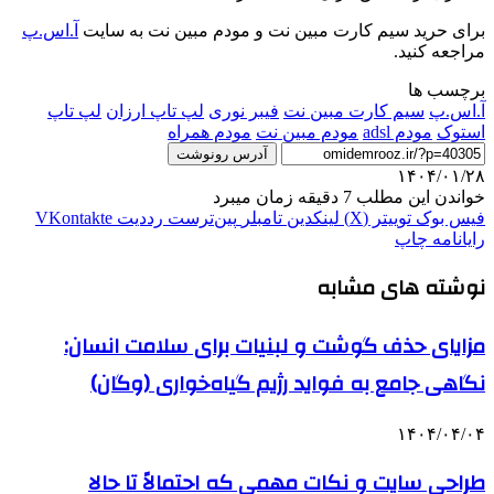
برای حرید سیم کارت مبین نت و مودم مبین نت به سایت
آ.اس.پ
مراجعه کنید.
برچسب ها
آ.اس.پ
سیم کارت مبین نت
فیبر نوری
لپ تاپ ارزان
لپ تاپ
استوک
مودم adsl
مودم مبین نت
مودم همراه
آدرس رونوشت
۱۴۰۴/۰۱/۲۸
خواندن این مطلب 7 دقیقه زمان میبرد
فیس بوک
توییتر (X)
لینکدین
‫تامبلر
‫پین‌ترست
‫رددیت
‫VKontakte
رایانامه
چاپ
نوشته های مشابه
مزایای حذف گوشت و لبنیات برای سلامت انسان:
نگاهی جامع به فواید رژیم گیاه‌خواری (وگان)
۱۴۰۴/۰۴/۰۴
طراحی سایت و نکات مهمی که احتمالاً تا حالا