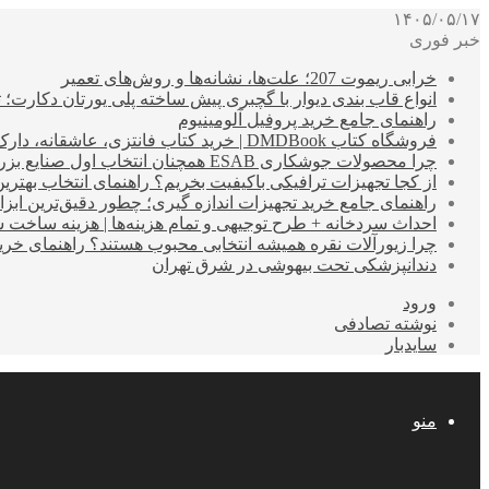
۱۴۰۵/۰۵/۱۷
خبر فوری
خرابی ریموت 207؛ علت‌ها، نشانه‌ها و روش‌های تعمیر
انواع قاب بندی دیوار با گچبری پیش ساخته پلی یورتان دکارت
راهنمای جامع خرید پروفیل آلومینیوم
فروشگاه کتاب DMDBook | خرید کتاب فانتزی، عاشقانه، دارک رومنس و رمان بدون حذفیات
چرا محصولات جوشکاری ESAB همچنان انتخاب اول صنایع بزرگ هستند؟
از کجا تجهیزات ترافیکی باکیفیت بخریم؟ راهنمای انتخاب بهتری
راهنمای جامع خرید تجهیزات اندازه گیری؛ چطور دقیق‌ترین ابزاره
احداث سردخانه + طرح توجیهی و تمام هزینه‌ها | هزینه ساخت سردخانه 10 تا 
چرا زیورآلات نقره همیشه انتخابی محبوب هستند؟ راهنمای خرید ا
دندانپزشکی تحت بیهوشی در شرق تهران
ورود
نوشته تصادفی
سایدبار
منو