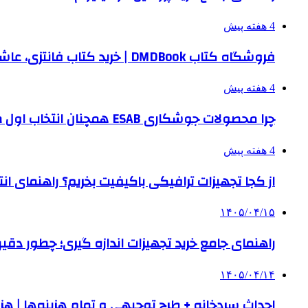
4 هفته پیش
فروشگاه کتاب DMDBook | خرید کتاب فانتزی، عاشقانه، دارک رومنس و رمان بدون حذفیات
4 هفته پیش
چرا محصولات جوشکاری ESAB همچنان انتخاب اول صنایع بزرگ هستند؟
4 هفته پیش
از کجا تجهیزات ترافیکی باکیفیت بخریم؟ راهنمای ا
۱۴۰۵/۰۴/۱۵
راهنمای جامع خرید تجهیزات اندازه گیری؛ چطور دقیق‌تری
۱۴۰۵/۰۴/۱۴
احداث سردخانه + طرح توجیهی و تمام هزینه‌ها | هزینه ساخت س