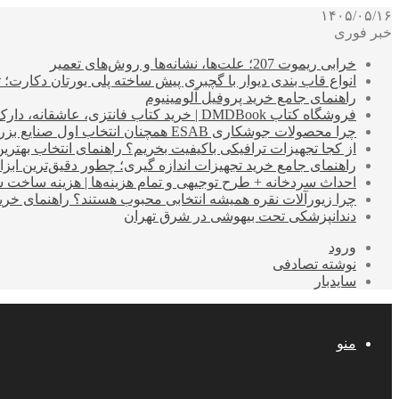
۱۴۰۵/۰۵/۱۶
خبر فوری
خرابی ریموت 207؛ علت‌ها، نشانه‌ها و روش‌های تعمیر
انواع قاب بندی دیوار با گچبری پیش ساخته پلی یورتان دکارت
راهنمای جامع خرید پروفیل آلومینیوم
فروشگاه کتاب DMDBook | خرید کتاب فانتزی، عاشقانه، دارک رومنس و رمان بدون حذفیات
چرا محصولات جوشکاری ESAB همچنان انتخاب اول صنایع بزرگ هستند؟
از کجا تجهیزات ترافیکی باکیفیت بخریم؟ راهنمای انتخاب بهتری
راهنمای جامع خرید تجهیزات اندازه گیری؛ چطور دقیق‌ترین ابزاره
احداث سردخانه + طرح توجیهی و تمام هزینه‌ها | هزینه ساخت سردخانه 10 تا 
چرا زیورآلات نقره همیشه انتخابی محبوب هستند؟ راهنمای خرید ا
دندانپزشکی تحت بیهوشی در شرق تهران
ورود
نوشته تصادفی
سایدبار
منو