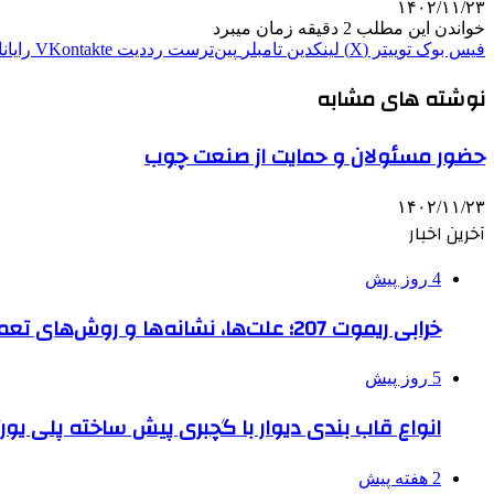
۱۴۰۲/۱۱/۲۳
خواندن این مطلب 2 دقیقه زمان میبرد
فیس بوک
توییتر (X)
لینکدین
‫تامبلر
‫پین‌ترست
‫رددیت
‫VKontakte
رایان
نوشته های مشابه
حضور مسئولان و حمایت از صنعت چوب
۱۴۰۲/۱۱/۲۳
آخرین اخبار
4 روز پیش
خرابی ریموت 207؛ علت‌ها، نشانه‌ها و روش‌های تعمیر
5 روز پیش
انواع قاب بندی دیوار با گچبری پیش ساخته پلی یو
2 هفته پیش