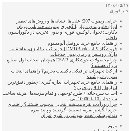
۱۴۰۵/۰۵/۱۷
خبر فوری
خرابی ریموت 207؛ علت‌ها، نشانه‌ها و روش‌های تعمیر
انواع قاب بندی دیوار با گچبری پیش ساخته پلی یورتان
دکارت؛ تحولی لوکس، فوری و بدون تخریب در دکوراسیون
داخلی
راهنمای جامع خرید پروفیل آلومینیوم
فروشگاه کتاب DMDBook | خرید کتاب فانتزی، عاشقانه،
دارک رومنس و رمان بدون حذفیات
چرا محصولات جوشکاری ESAB همچنان انتخاب اول صنایع
بزرگ هستند؟
از کجا تجهیزات ترافیکی باکیفیت بخریم؟ راهنمای انتخاب
بهترین فروشنده
راهنمای جامع خرید تجهیزات اندازه گیری؛ چطور دقیق‌ترین
ابزارها را آنلاین بخریم؟
احداث سردخانه + طرح توجیهی و تمام هزینه‌ها | هزینه ساخت
سردخانه 10 تا 10000 تنی
چرا زیورآلات نقره همیشه انتخابی محبوب هستند؟ راهنمای
خرید انگشتر نقره، دستبند، گردنبند و پابند نقره
دندانپزشکی تحت بیهوشی در شرق تهران
ورود