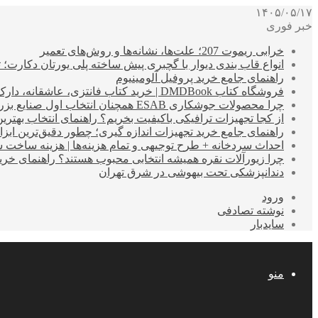
۱۴۰۵/۰۵/۱۷
خبر فوری
خرابی ریموت 207؛ علت‌ها، نشانه‌ها و روش‌های تعمیر
انواع قاب بندی دیوار با گچبری پیش ساخته پلی یورتان دکارت
راهنمای جامع خرید پروفیل آلومینیوم
فروشگاه کتاب DMDBook | خرید کتاب فانتزی، عاشقانه، دارک رومنس و رمان بدون حذفیات
چرا محصولات جوشکاری ESAB همچنان انتخاب اول صنایع بزرگ هستند؟
از کجا تجهیزات ترافیکی باکیفیت بخریم؟ راهنمای انتخاب بهتری
راهنمای جامع خرید تجهیزات اندازه گیری؛ چطور دقیق‌ترین ابزاره
احداث سردخانه + طرح توجیهی و تمام هزینه‌ها | هزینه ساخت سردخانه 10 تا 
چرا زیورآلات نقره همیشه انتخابی محبوب هستند؟ راهنمای خرید ا
دندانپزشکی تحت بیهوشی در شرق تهران
ورود
نوشته تصادفی
سایدبار
منو