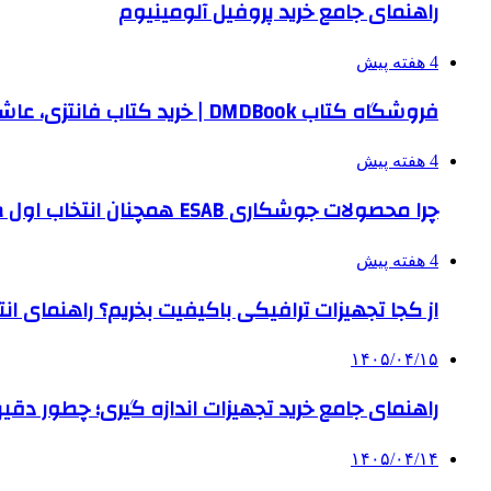
راهنمای جامع خرید پروفیل آلومینیوم
4 هفته پیش
فروشگاه کتاب DMDBook | خرید کتاب فانتزی، عاشقانه، دارک رومنس و رمان بدون حذفیات
4 هفته پیش
چرا محصولات جوشکاری ESAB همچنان انتخاب اول صنایع بزرگ هستند؟
4 هفته پیش
از کجا تجهیزات ترافیکی باکیفیت بخریم؟ راهنمای ا
۱۴۰۵/۰۴/۱۵
راهنمای جامع خرید تجهیزات اندازه گیری؛ چطور دقیق‌تری
۱۴۰۵/۰۴/۱۴