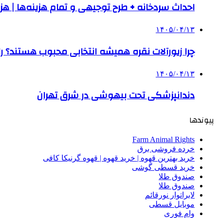
احداث سردخانه + طرح توجیهی و تمام هزینه‌ها | هزینه ساخت س
۱۴۰۵/۰۴/۱۳
چرا زیورآلات نقره همیشه انتخابی محبوب هستند؟ راه
۱۴۰۵/۰۴/۱۳
دندانپزشکی تحت بیهوشی در شرق تهران
پیوندها
Farm Animal Rights
خرده فروشی برق
خرید بهترین قهوه | خرید قهوه | قهوه گرنیکا کافی
خرید قسطی گوشی
صندوق طلا
صندوق طلا
لابراتوار نورقائم
موبایل قسطی
وام فوری