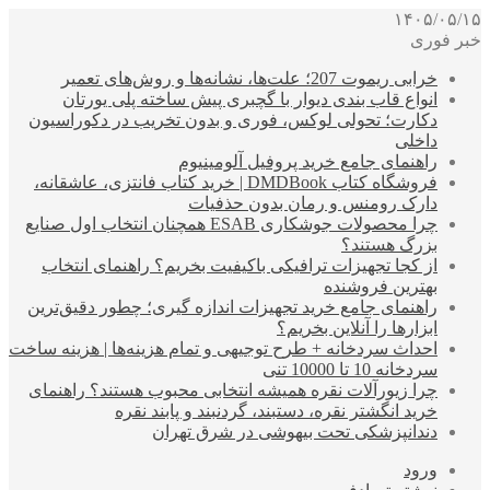
۱۴۰۵/۰۵/۱۵
خبر فوری
خرابی ریموت 207؛ علت‌ها، نشانه‌ها و روش‌های تعمیر
انواع قاب بندی دیوار با گچبری پیش ساخته پلی یورتان
دکارت؛ تحولی لوکس، فوری و بدون تخریب در دکوراسیون
داخلی
راهنمای جامع خرید پروفیل آلومینیوم
فروشگاه کتاب DMDBook | خرید کتاب فانتزی، عاشقانه،
دارک رومنس و رمان بدون حذفیات
چرا محصولات جوشکاری ESAB همچنان انتخاب اول صنایع
بزرگ هستند؟
از کجا تجهیزات ترافیکی باکیفیت بخریم؟ راهنمای انتخاب
بهترین فروشنده
راهنمای جامع خرید تجهیزات اندازه گیری؛ چطور دقیق‌ترین
ابزارها را آنلاین بخریم؟
احداث سردخانه + طرح توجیهی و تمام هزینه‌ها | هزینه ساخت
سردخانه 10 تا 10000 تنی
چرا زیورآلات نقره همیشه انتخابی محبوب هستند؟ راهنمای
خرید انگشتر نقره، دستبند، گردنبند و پابند نقره
دندانپزشکی تحت بیهوشی در شرق تهران
ورود