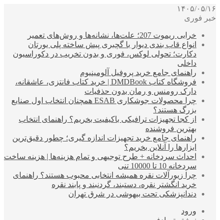
۱۴۰۵/۰۵/۱۶
خبر فوری
خرابی ریموت 207؛ علت‌ها، نشانه‌ها و روش‌های تعمیر
انواع قاب بندی دیوار با گچبری پیش ساخته پلی یورتان
دکارت؛ تحولی لوکس، فوری و بدون تخریب در دکوراسیون
داخلی
راهنمای جامع خرید پروفیل آلومینیوم
فروشگاه کتاب DMDBook | خرید کتاب فانتزی، عاشقانه،
دارک رومنس و رمان بدون حذفیات
چرا محصولات جوشکاری ESAB همچنان انتخاب اول صنایع
بزرگ هستند؟
از کجا تجهیزات ترافیکی باکیفیت بخریم؟ راهنمای انتخاب
بهترین فروشنده
راهنمای جامع خرید تجهیزات اندازه گیری؛ چطور دقیق‌ترین
ابزارها را آنلاین بخریم؟
احداث سردخانه + طرح توجیهی و تمام هزینه‌ها | هزینه ساخت
سردخانه 10 تا 10000 تنی
چرا زیورآلات نقره همیشه انتخابی محبوب هستند؟ راهنمای
خرید انگشتر نقره، دستبند، گردنبند و پابند نقره
دندانپزشکی تحت بیهوشی در شرق تهران
ورود