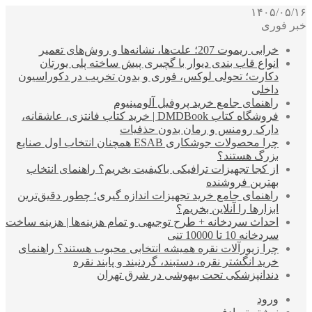
۱۴۰۵/۰۵/۱۶
خبر فوری
خرابی ریموت 207؛ علت‌ها، نشانه‌ها و روش‌های تعمیر
انواع قاب بندی دیوار با گچبری پیش ساخته پلی یورتان
دکارت؛ تحولی لوکس، فوری و بدون تخریب در دکوراسیون
داخلی
راهنمای جامع خرید پروفیل آلومینیوم
فروشگاه کتاب DMDBook | خرید کتاب فانتزی، عاشقانه،
دارک رومنس و رمان بدون حذفیات
چرا محصولات جوشکاری ESAB همچنان انتخاب اول صنایع
بزرگ هستند؟
از کجا تجهیزات ترافیکی باکیفیت بخریم؟ راهنمای انتخاب
بهترین فروشنده
راهنمای جامع خرید تجهیزات اندازه گیری؛ چطور دقیق‌ترین
ابزارها را آنلاین بخریم؟
احداث سردخانه + طرح توجیهی و تمام هزینه‌ها | هزینه ساخت
سردخانه 10 تا 10000 تنی
چرا زیورآلات نقره همیشه انتخابی محبوب هستند؟ راهنمای
خرید انگشتر نقره، دستبند، گردنبند و پابند نقره
دندانپزشکی تحت بیهوشی در شرق تهران
ورود