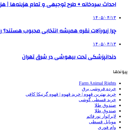
احداث سردخانه + طرح توجیهی و تمام هزینه‌ها | هزینه ساخت س
۱۴۰۵/۰۴/۱۳
چرا زیورآلات نقره همیشه انتخابی محبوب هستند؟ راه
۱۴۰۵/۰۴/۱۳
دندانپزشکی تحت بیهوشی در شرق تهران
پیوندها
Farm Animal Rights
خرده فروشی برق
خرید بهترین قهوه | خرید قهوه | قهوه گرنیکا کافی
خرید قسطی گوشی
صندوق طلا
صندوق طلا
لابراتوار نورقائم
موبایل قسطی
وام فوری