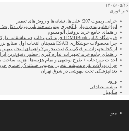
۱۴۰۵/۰۵/۱۶
خبر فوری
خرابی ریموت 207؛ علت‌ها، نشانه‌ها و روش‌های تعمیر
انواع قاب بندی دیوار با گچبری پیش ساخته پلی یورتان دکارت
راهنمای جامع خرید پروفیل آلومینیوم
فروشگاه کتاب DMDBook | خرید کتاب فانتزی، عاشقانه، دارک رومنس و رمان بدون حذفیات
چرا محصولات جوشکاری ESAB همچنان انتخاب اول صنایع بزرگ هستند؟
از کجا تجهیزات ترافیکی باکیفیت بخریم؟ راهنمای انتخاب بهتری
راهنمای جامع خرید تجهیزات اندازه گیری؛ چطور دقیق‌ترین ابزاره
احداث سردخانه + طرح توجیهی و تمام هزینه‌ها | هزینه ساخت سردخانه 10 تا 
چرا زیورآلات نقره همیشه انتخابی محبوب هستند؟ راهنمای خرید ا
دندانپزشکی تحت بیهوشی در شرق تهران
ورود
نوشته تصادفی
سایدبار
منو