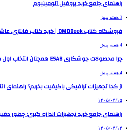
راهنمای جامع خرید پروفیل آلومینیوم
3 هفته پیش
فروشگاه کتاب DMDBook | خرید کتاب فانتزی، عاشقانه، دارک رومنس و رمان بدون حذفیات
4 هفته پیش
چرا محصولات جوشکاری ESAB همچنان انتخاب اول صنایع بزرگ هستند؟
4 هفته پیش
از کجا تجهیزات ترافیکی باکیفیت بخریم؟ راهنمای ا
۱۴۰۵/۰۴/۱۵
راهنمای جامع خرید تجهیزات اندازه گیری؛ چطور دقیق‌تری
۱۴۰۵/۰۴/۱۴