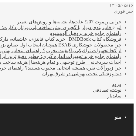
۱۴۰۵/۰۵/۱۶
خبر فوری
خرابی ریموت 207؛ علت‌ها، نشانه‌ها و روش‌های تعمیر
انواع قاب بندی دیوار با گچبری پیش ساخته پلی یورتان دکارت
راهنمای جامع خرید پروفیل آلومینیوم
فروشگاه کتاب DMDBook | خرید کتاب فانتزی، عاشقانه، دارک رومنس و رمان بدون حذفیات
چرا محصولات جوشکاری ESAB همچنان انتخاب اول صنایع بزرگ هستند؟
از کجا تجهیزات ترافیکی باکیفیت بخریم؟ راهنمای انتخاب بهتری
راهنمای جامع خرید تجهیزات اندازه گیری؛ چطور دقیق‌ترین ابزاره
احداث سردخانه + طرح توجیهی و تمام هزینه‌ها | هزینه ساخت سردخانه 10 تا 
چرا زیورآلات نقره همیشه انتخابی محبوب هستند؟ راهنمای خرید ا
دندانپزشکی تحت بیهوشی در شرق تهران
ورود
نوشته تصادفی
سایدبار
منو