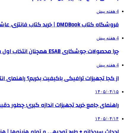
4 هفته پیش
فروشگاه کتاب DMDBook | خرید کتاب فانتزی، عاشقانه، دارک رومنس و رمان بدون حذفیات
4 هفته پیش
چرا محصولات جوشکاری ESAB همچنان انتخاب اول صنایع بزرگ هستند؟
4 هفته پیش
از کجا تجهیزات ترافیکی باکیفیت بخریم؟ راهنمای ا
۱۴۰۵/۰۴/۱۵
راهنمای جامع خرید تجهیزات اندازه گیری؛ چطور دقیق‌تری
۱۴۰۵/۰۴/۱۴
احداث سردخانه + طرح توجیهی و تمام هزینه‌ها | هزینه ساخت س