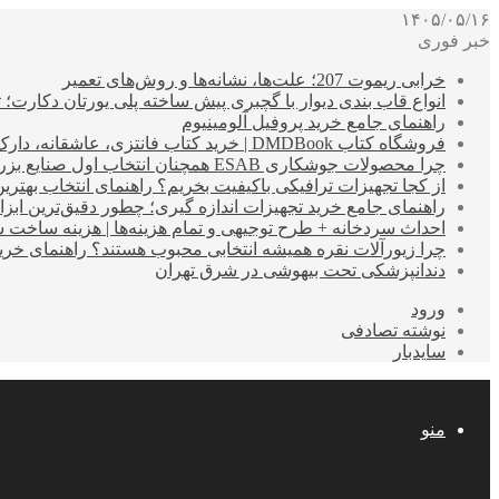
۱۴۰۵/۰۵/۱۶
خبر فوری
خرابی ریموت 207؛ علت‌ها، نشانه‌ها و روش‌های تعمیر
انواع قاب بندی دیوار با گچبری پیش ساخته پلی یورتان دکارت
راهنمای جامع خرید پروفیل آلومینیوم
فروشگاه کتاب DMDBook | خرید کتاب فانتزی، عاشقانه، دارک رومنس و رمان بدون حذفیات
چرا محصولات جوشکاری ESAB همچنان انتخاب اول صنایع بزرگ هستند؟
از کجا تجهیزات ترافیکی باکیفیت بخریم؟ راهنمای انتخاب بهتری
راهنمای جامع خرید تجهیزات اندازه گیری؛ چطور دقیق‌ترین ابزاره
احداث سردخانه + طرح توجیهی و تمام هزینه‌ها | هزینه ساخت سردخانه 10 تا 
چرا زیورآلات نقره همیشه انتخابی محبوب هستند؟ راهنمای خرید ا
دندانپزشکی تحت بیهوشی در شرق تهران
ورود
نوشته تصادفی
سایدبار
منو