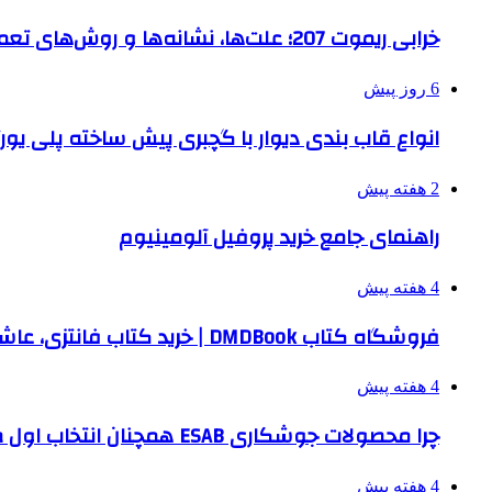
خرابی ریموت 207؛ علت‌ها، نشانه‌ها و روش‌های تعمیر
6 روز پیش
انواع قاب بندی دیوار با گچبری پیش ساخته پلی یو
2 هفته پیش
راهنمای جامع خرید پروفیل آلومینیوم
4 هفته پیش
فروشگاه کتاب DMDBook | خرید کتاب فانتزی، عاشقانه، دارک رومنس و رمان بدون حذفیات
4 هفته پیش
چرا محصولات جوشکاری ESAB همچنان انتخاب اول صنایع بزرگ هستند؟
4 هفته پیش