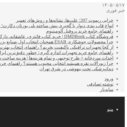
۱۴۰۵/۰۵/۱۷
خبر فوری
خرابی ریموت 207؛ علت‌ها، نشانه‌ها و روش‌های تعمیر
انواع قاب بندی دیوار با گچبری پیش ساخته پلی یورتان دکارت
راهنمای جامع خرید پروفیل آلومینیوم
فروشگاه کتاب DMDBook | خرید کتاب فانتزی، عاشقانه، دارک رومنس و رمان بدون حذفیات
چرا محصولات جوشکاری ESAB همچنان انتخاب اول صنایع بزرگ هستند؟
از کجا تجهیزات ترافیکی باکیفیت بخریم؟ راهنمای انتخاب بهتری
راهنمای جامع خرید تجهیزات اندازه گیری؛ چطور دقیق‌ترین ابزاره
احداث سردخانه + طرح توجیهی و تمام هزینه‌ها | هزینه ساخت سردخانه 10 تا 
چرا زیورآلات نقره همیشه انتخابی محبوب هستند؟ راهنمای خرید ا
دندانپزشکی تحت بیهوشی در شرق تهران
ورود
نوشته تصادفی
سایدبار
منو