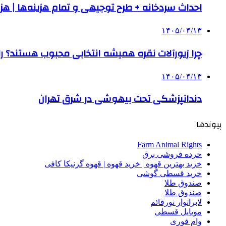
احداث سردخانه + طرح توجیهی و تمام هزینه‌ها | هزینه ساخت س
۱۴۰۵/۰۴/۱۳
چرا زیورآلات نقره همیشه انتخابی محبوب هستند؟ راه
۱۴۰۵/۰۴/۱۳
دندانپزشکی تحت بیهوشی در شرق تهران
پیوندها
Farm Animal Rights
خرده فروشی برق
خرید بهترین قهوه | خرید قهوه | قهوه گرنیکا کافی
خرید قسطی گوشی
صندوق طلا
صندوق طلا
لابراتوار نورقائم
موبایل قسطی
وام فوری