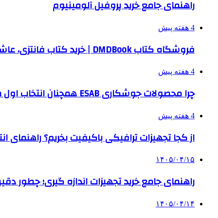
راهنمای جامع خرید پروفیل آلومینیوم
4 هفته پیش
فروشگاه کتاب DMDBook | خرید کتاب فانتزی، عاشقانه، دارک رومنس و رمان بدون حذفیات
4 هفته پیش
چرا محصولات جوشکاری ESAB همچنان انتخاب اول صنایع بزرگ هستند؟
4 هفته پیش
از کجا تجهیزات ترافیکی باکیفیت بخریم؟ راهنمای ا
۱۴۰۵/۰۴/۱۵
راهنمای جامع خرید تجهیزات اندازه گیری؛ چطور دقیق‌تری
۱۴۰۵/۰۴/۱۴