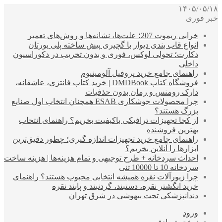
۱۴۰۵/۰۵/۱۸
خبر فوری
خرابی ریموت 207؛ علت‌ها، نشانه‌ها و روش‌های تعمیر
انواع قاب بندی دیوار با گچبری پیش ساخته پلی یورتان
دکارت؛ تحولی لوکس، فوری و بدون تخریب در دکوراسیون
داخلی
راهنمای جامع خرید پروفیل آلومینیوم
فروشگاه کتاب DMDBook | خرید کتاب فانتزی، عاشقانه،
دارک رومنس و رمان بدون حذفیات
چرا محصولات جوشکاری ESAB همچنان انتخاب اول صنایع
بزرگ هستند؟
از کجا تجهیزات ترافیکی باکیفیت بخریم؟ راهنمای انتخاب
بهترین فروشنده
راهنمای جامع خرید تجهیزات اندازه گیری؛ چطور دقیق‌ترین
ابزارها را آنلاین بخریم؟
احداث سردخانه + طرح توجیهی و تمام هزینه‌ها | هزینه ساخت
سردخانه 10 تا 10000 تنی
چرا زیورآلات نقره همیشه انتخابی محبوب هستند؟ راهنمای
خرید انگشتر نقره، دستبند، گردنبند و پابند نقره
دندانپزشکی تحت بیهوشی در شرق تهران
ورود