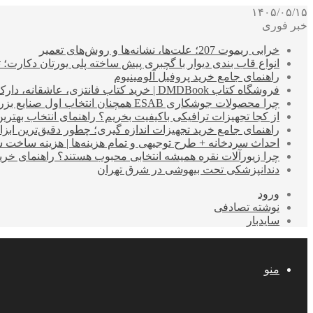
۱۴۰۵/۰۵/۱۵
خبر فوری
خرابی ریموت 207؛ علت‌ها، نشانه‌ها و روش‌های تعمیر
انواع قاب بندی دیوار با گچبری پیش ساخته پلی یورتان دکارت
راهنمای جامع خرید پروفیل آلومینیوم
فروشگاه کتاب DMDBook | خرید کتاب فانتزی، عاشقانه، دارک رومنس و رمان بدون حذفیات
چرا محصولات جوشکاری ESAB همچنان انتخاب اول صنایع بزرگ هستند؟
از کجا تجهیزات ترافیکی باکیفیت بخریم؟ راهنمای انتخاب بهتری
راهنمای جامع خرید تجهیزات اندازه گیری؛ چطور دقیق‌ترین ابزاره
احداث سردخانه + طرح توجیهی و تمام هزینه‌ها | هزینه ساخت سردخانه 10 تا 
چرا زیورآلات نقره همیشه انتخابی محبوب هستند؟ راهنمای خرید ا
دندانپزشکی تحت بیهوشی در شرق تهران
ورود
نوشته تصادفی
سایدبار
منو