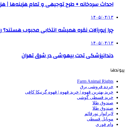
احداث سردخانه + طرح توجیهی و تمام هزینه‌ها | هزینه ساخت س
۱۴۰۵/۰۴/۱۳
چرا زیورآلات نقره همیشه انتخابی محبوب هستند؟ راه
۱۴۰۵/۰۴/۱۳
دندانپزشکی تحت بیهوشی در شرق تهران
پیوندها
Farm Animal Rights
خرده فروشی برق
خرید بهترین قهوه | خرید قهوه | قهوه گرنیکا کافی
خرید قسطی گوشی
صندوق طلا
صندوق طلا
لابراتوار نورقائم
موبایل قسطی
وام فوری