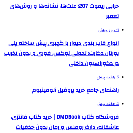
خرابی ریموت 207؛ علت‌ها، نشانه‌ها و روش‌های
تعمیر
6 روز پیش
انواع قاب بندی دیوار با گچبری پیش ساخته پلی
یورتان دکارت؛ تحولی لوکس، فوری و بدون تخریب
در دکوراسیون داخلی
3 هفته پیش
راهنمای جامع خرید پروفیل آلومینیوم
4 هفته پیش
فروشگاه کتاب DMDBook | خرید کتاب فانتزی،
عاشقانه، دارک رومنس و رمان بدون حذفیات