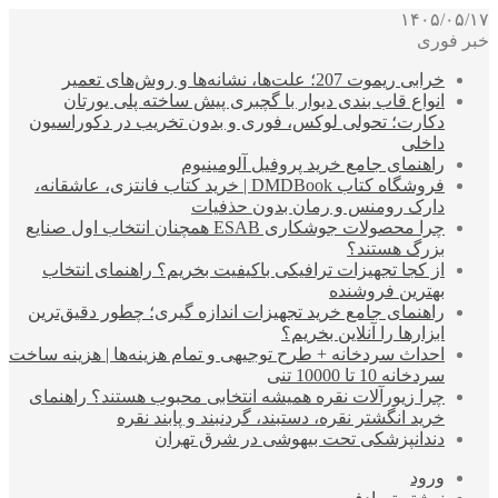
۱۴۰۵/۰۵/۱۷
خبر فوری
خرابی ریموت 207؛ علت‌ها، نشانه‌ها و روش‌های تعمیر
انواع قاب بندی دیوار با گچبری پیش ساخته پلی یورتان
دکارت؛ تحولی لوکس، فوری و بدون تخریب در دکوراسیون
داخلی
راهنمای جامع خرید پروفیل آلومینیوم
فروشگاه کتاب DMDBook | خرید کتاب فانتزی، عاشقانه،
دارک رومنس و رمان بدون حذفیات
چرا محصولات جوشکاری ESAB همچنان انتخاب اول صنایع
بزرگ هستند؟
از کجا تجهیزات ترافیکی باکیفیت بخریم؟ راهنمای انتخاب
بهترین فروشنده
راهنمای جامع خرید تجهیزات اندازه گیری؛ چطور دقیق‌ترین
ابزارها را آنلاین بخریم؟
احداث سردخانه + طرح توجیهی و تمام هزینه‌ها | هزینه ساخت
سردخانه 10 تا 10000 تنی
چرا زیورآلات نقره همیشه انتخابی محبوب هستند؟ راهنمای
خرید انگشتر نقره، دستبند، گردنبند و پابند نقره
دندانپزشکی تحت بیهوشی در شرق تهران
ورود