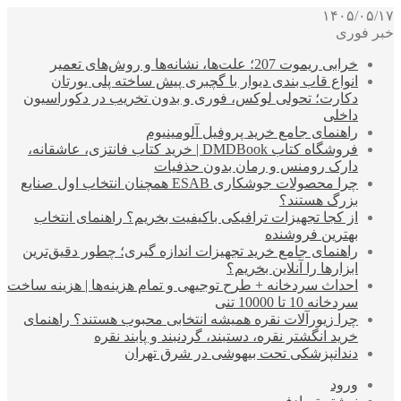
۱۴۰۵/۰۵/۱۷
خبر فوری
خرابی ریموت 207؛ علت‌ها، نشانه‌ها و روش‌های تعمیر
انواع قاب بندی دیوار با گچبری پیش ساخته پلی یورتان
دکارت؛ تحولی لوکس، فوری و بدون تخریب در دکوراسیون
داخلی
راهنمای جامع خرید پروفیل آلومینیوم
فروشگاه کتاب DMDBook | خرید کتاب فانتزی، عاشقانه،
دارک رومنس و رمان بدون حذفیات
چرا محصولات جوشکاری ESAB همچنان انتخاب اول صنایع
بزرگ هستند؟
از کجا تجهیزات ترافیکی باکیفیت بخریم؟ راهنمای انتخاب
بهترین فروشنده
راهنمای جامع خرید تجهیزات اندازه گیری؛ چطور دقیق‌ترین
ابزارها را آنلاین بخریم؟
احداث سردخانه + طرح توجیهی و تمام هزینه‌ها | هزینه ساخت
سردخانه 10 تا 10000 تنی
چرا زیورآلات نقره همیشه انتخابی محبوب هستند؟ راهنمای
خرید انگشتر نقره، دستبند، گردنبند و پابند نقره
دندانپزشکی تحت بیهوشی در شرق تهران
ورود