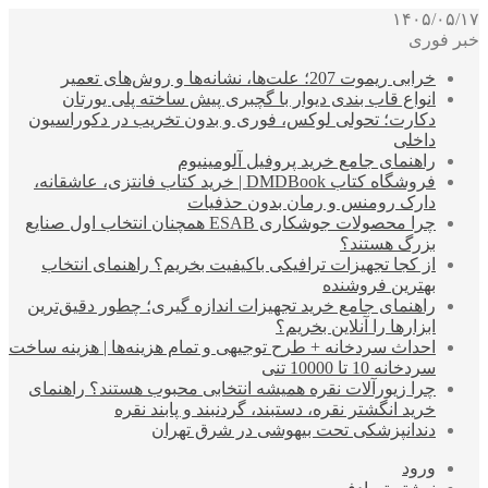
۱۴۰۵/۰۵/۱۷
خبر فوری
خرابی ریموت 207؛ علت‌ها، نشانه‌ها و روش‌های تعمیر
انواع قاب بندی دیوار با گچبری پیش ساخته پلی یورتان
دکارت؛ تحولی لوکس، فوری و بدون تخریب در دکوراسیون
داخلی
راهنمای جامع خرید پروفیل آلومینیوم
فروشگاه کتاب DMDBook | خرید کتاب فانتزی، عاشقانه،
دارک رومنس و رمان بدون حذفیات
چرا محصولات جوشکاری ESAB همچنان انتخاب اول صنایع
بزرگ هستند؟
از کجا تجهیزات ترافیکی باکیفیت بخریم؟ راهنمای انتخاب
بهترین فروشنده
راهنمای جامع خرید تجهیزات اندازه گیری؛ چطور دقیق‌ترین
ابزارها را آنلاین بخریم؟
احداث سردخانه + طرح توجیهی و تمام هزینه‌ها | هزینه ساخت
سردخانه 10 تا 10000 تنی
چرا زیورآلات نقره همیشه انتخابی محبوب هستند؟ راهنمای
خرید انگشتر نقره، دستبند، گردنبند و پابند نقره
دندانپزشکی تحت بیهوشی در شرق تهران
ورود