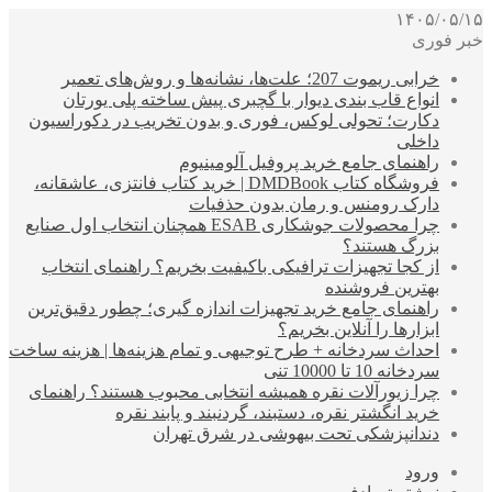
۱۴۰۵/۰۵/۱۵
خبر فوری
خرابی ریموت 207؛ علت‌ها، نشانه‌ها و روش‌های تعمیر
انواع قاب بندی دیوار با گچبری پیش ساخته پلی یورتان
دکارت؛ تحولی لوکس، فوری و بدون تخریب در دکوراسیون
داخلی
راهنمای جامع خرید پروفیل آلومینیوم
فروشگاه کتاب DMDBook | خرید کتاب فانتزی، عاشقانه،
دارک رومنس و رمان بدون حذفیات
چرا محصولات جوشکاری ESAB همچنان انتخاب اول صنایع
بزرگ هستند؟
از کجا تجهیزات ترافیکی باکیفیت بخریم؟ راهنمای انتخاب
بهترین فروشنده
راهنمای جامع خرید تجهیزات اندازه گیری؛ چطور دقیق‌ترین
ابزارها را آنلاین بخریم؟
احداث سردخانه + طرح توجیهی و تمام هزینه‌ها | هزینه ساخت
سردخانه 10 تا 10000 تنی
چرا زیورآلات نقره همیشه انتخابی محبوب هستند؟ راهنمای
خرید انگشتر نقره، دستبند، گردنبند و پابند نقره
دندانپزشکی تحت بیهوشی در شرق تهران
ورود