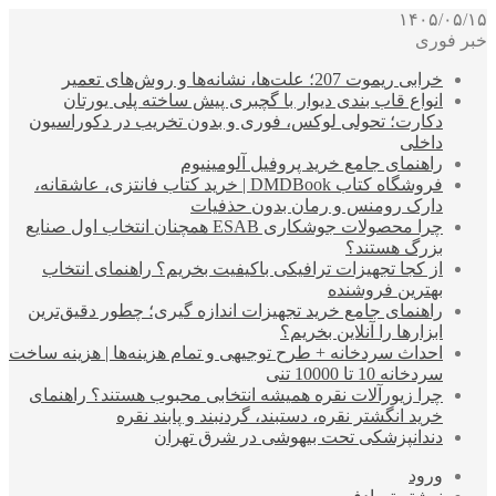
۱۴۰۵/۰۵/۱۵
خبر فوری
خرابی ریموت 207؛ علت‌ها، نشانه‌ها و روش‌های تعمیر
انواع قاب بندی دیوار با گچبری پیش ساخته پلی یورتان
دکارت؛ تحولی لوکس، فوری و بدون تخریب در دکوراسیون
داخلی
راهنمای جامع خرید پروفیل آلومینیوم
فروشگاه کتاب DMDBook | خرید کتاب فانتزی، عاشقانه،
دارک رومنس و رمان بدون حذفیات
چرا محصولات جوشکاری ESAB همچنان انتخاب اول صنایع
بزرگ هستند؟
از کجا تجهیزات ترافیکی باکیفیت بخریم؟ راهنمای انتخاب
بهترین فروشنده
راهنمای جامع خرید تجهیزات اندازه گیری؛ چطور دقیق‌ترین
ابزارها را آنلاین بخریم؟
احداث سردخانه + طرح توجیهی و تمام هزینه‌ها | هزینه ساخت
سردخانه 10 تا 10000 تنی
چرا زیورآلات نقره همیشه انتخابی محبوب هستند؟ راهنمای
خرید انگشتر نقره، دستبند، گردنبند و پابند نقره
دندانپزشکی تحت بیهوشی در شرق تهران
ورود