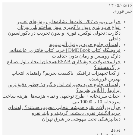
۱۴۰۵/۰۵/۱۶
خبر فوری
خرابی ریموت 207؛ علت‌ها، نشانه‌ها و روش‌های تعمیر
انواع قاب بندی دیوار با گچبری پیش ساخته پلی یورتان
دکارت؛ تحولی لوکس، فوری و بدون تخریب در دکوراسیون
داخلی
راهنمای جامع خرید پروفیل آلومینیوم
فروشگاه کتاب DMDBook | خرید کتاب فانتزی، عاشقانه،
دارک رومنس و رمان بدون حذفیات
چرا محصولات جوشکاری ESAB همچنان انتخاب اول صنایع
بزرگ هستند؟
از کجا تجهیزات ترافیکی باکیفیت بخریم؟ راهنمای انتخاب
بهترین فروشنده
راهنمای جامع خرید تجهیزات اندازه گیری؛ چطور دقیق‌ترین
ابزارها را آنلاین بخریم؟
احداث سردخانه + طرح توجیهی و تمام هزینه‌ها | هزینه ساخت
سردخانه 10 تا 10000 تنی
چرا زیورآلات نقره همیشه انتخابی محبوب هستند؟ راهنمای
خرید انگشتر نقره، دستبند، گردنبند و پابند نقره
دندانپزشکی تحت بیهوشی در شرق تهران
ورود