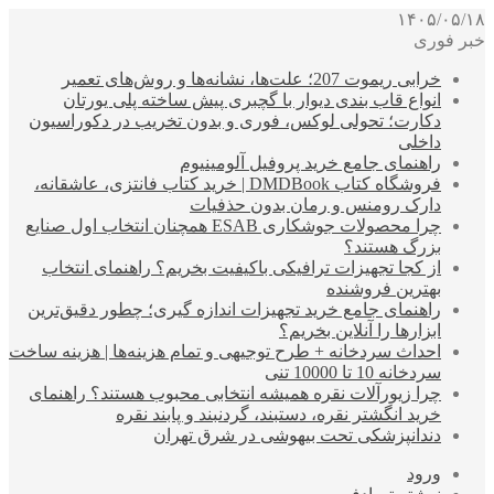
۱۴۰۵/۰۵/۱۸
خبر فوری
خرابی ریموت 207؛ علت‌ها، نشانه‌ها و روش‌های تعمیر
انواع قاب بندی دیوار با گچبری پیش ساخته پلی یورتان
دکارت؛ تحولی لوکس، فوری و بدون تخریب در دکوراسیون
داخلی
راهنمای جامع خرید پروفیل آلومینیوم
فروشگاه کتاب DMDBook | خرید کتاب فانتزی، عاشقانه،
دارک رومنس و رمان بدون حذفیات
چرا محصولات جوشکاری ESAB همچنان انتخاب اول صنایع
بزرگ هستند؟
از کجا تجهیزات ترافیکی باکیفیت بخریم؟ راهنمای انتخاب
بهترین فروشنده
راهنمای جامع خرید تجهیزات اندازه گیری؛ چطور دقیق‌ترین
ابزارها را آنلاین بخریم؟
احداث سردخانه + طرح توجیهی و تمام هزینه‌ها | هزینه ساخت
سردخانه 10 تا 10000 تنی
چرا زیورآلات نقره همیشه انتخابی محبوب هستند؟ راهنمای
خرید انگشتر نقره، دستبند، گردنبند و پابند نقره
دندانپزشکی تحت بیهوشی در شرق تهران
ورود