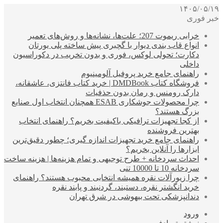
۱۴۰۵/۰۵/۱۹
خبر فوری
خرابی ریموت 207؛ علت‌ها، نشانه‌ها و روش‌های تعمیر
انواع قاب بندی دیوار با گچبری پیش ساخته پلی یورتان
دکارت؛ تحولی لوکس، فوری و بدون تخریب در دکوراسیون
داخلی
راهنمای جامع خرید پروفیل آلومینیوم
فروشگاه کتاب DMDBook | خرید کتاب فانتزی، عاشقانه،
دارک رومنس و رمان بدون حذفیات
چرا محصولات جوشکاری ESAB همچنان انتخاب اول صنایع
بزرگ هستند؟
از کجا تجهیزات ترافیکی باکیفیت بخریم؟ راهنمای انتخاب
بهترین فروشنده
راهنمای جامع خرید تجهیزات اندازه گیری؛ چطور دقیق‌ترین
ابزارها را آنلاین بخریم؟
احداث سردخانه + طرح توجیهی و تمام هزینه‌ها | هزینه ساخت
سردخانه 10 تا 10000 تنی
چرا زیورآلات نقره همیشه انتخابی محبوب هستند؟ راهنمای
خرید انگشتر نقره، دستبند، گردنبند و پابند نقره
دندانپزشکی تحت بیهوشی در شرق تهران
ورود