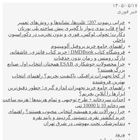
۱۴۰۵/۰۵/۱۷
خبر فوری
خرابی ریموت 207؛ علت‌ها، نشانه‌ها و روش‌های تعمیر
انواع قاب بندی دیوار با گچبری پیش ساخته پلی یورتان
دکارت؛ تحولی لوکس، فوری و بدون تخریب در دکوراسیون
داخلی
راهنمای جامع خرید پروفیل آلومینیوم
فروشگاه کتاب DMDBook | خرید کتاب فانتزی، عاشقانه،
دارک رومنس و رمان بدون حذفیات
چرا محصولات جوشکاری ESAB همچنان انتخاب اول صنایع
بزرگ هستند؟
از کجا تجهیزات ترافیکی باکیفیت بخریم؟ راهنمای انتخاب
بهترین فروشنده
راهنمای جامع خرید تجهیزات اندازه گیری؛ چطور دقیق‌ترین
ابزارها را آنلاین بخریم؟
احداث سردخانه + طرح توجیهی و تمام هزینه‌ها | هزینه ساخت
سردخانه 10 تا 10000 تنی
چرا زیورآلات نقره همیشه انتخابی محبوب هستند؟ راهنمای
خرید انگشتر نقره، دستبند، گردنبند و پابند نقره
دندانپزشکی تحت بیهوشی در شرق تهران
ورود