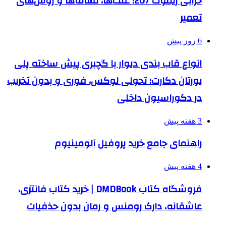
خرابی ریموت 207؛ علت‌ها، نشانه‌ها و روش‌های
تعمیر
6 روز پیش
انواع قاب بندی دیوار با گچبری پیش ساخته پلی
یورتان دکارت؛ تحولی لوکس، فوری و بدون تخریب
در دکوراسیون داخلی
3 هفته پیش
راهنمای جامع خرید پروفیل آلومینیوم
4 هفته پیش
فروشگاه کتاب DMDBook | خرید کتاب فانتزی،
عاشقانه، دارک رومنس و رمان بدون حذفیات