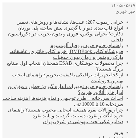
۱۴۰۵/۰۵/۱۷
خبر فوری
خرابی ریموت 207؛ علت‌ها، نشانه‌ها و روش‌های تعمیر
انواع قاب بندی دیوار با گچبری پیش ساخته پلی یورتان
دکارت؛ تحولی لوکس، فوری و بدون تخریب در دکوراسیون
داخلی
راهنمای جامع خرید پروفیل آلومینیوم
فروشگاه کتاب DMDBook | خرید کتاب فانتزی، عاشقانه،
دارک رومنس و رمان بدون حذفیات
چرا محصولات جوشکاری ESAB همچنان انتخاب اول صنایع
بزرگ هستند؟
از کجا تجهیزات ترافیکی باکیفیت بخریم؟ راهنمای انتخاب
بهترین فروشنده
راهنمای جامع خرید تجهیزات اندازه گیری؛ چطور دقیق‌ترین
ابزارها را آنلاین بخریم؟
احداث سردخانه + طرح توجیهی و تمام هزینه‌ها | هزینه ساخت
سردخانه 10 تا 10000 تنی
چرا زیورآلات نقره همیشه انتخابی محبوب هستند؟ راهنمای
خرید انگشتر نقره، دستبند، گردنبند و پابند نقره
دندانپزشکی تحت بیهوشی در شرق تهران
ورود