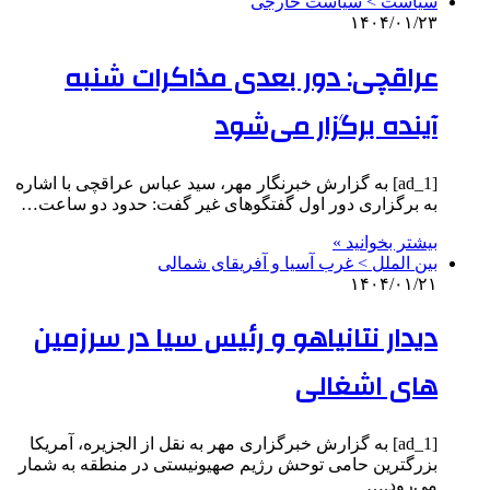
سیاست > سیاست خارجی
۱۴۰۴/۰۱/۲۳
عراقچی: دور بعدی مذاکرات شنبه
آینده برگزار می‌شود
[ad_1] به گزارش خبرنگار مهر، سید عباس عراقچی با اشاره
به برگزاری دور اول گفتگوهای غیر گفت: حدود دو ساعت…
بیشتر بخوانید »
بین الملل > غرب آسیا و آفریقای شمالی
۱۴۰۴/۰۱/۲۱
دیدار نتانیاهو و رئیس سیا در سرزمین
های اشغالی
[ad_1] به گزارش خبرگزاری مهر به نقل از الجزیره، آمریکا
بزرگترین حامی توحش رژیم صهیونیستی در منطقه به شمار
می‌رود.…