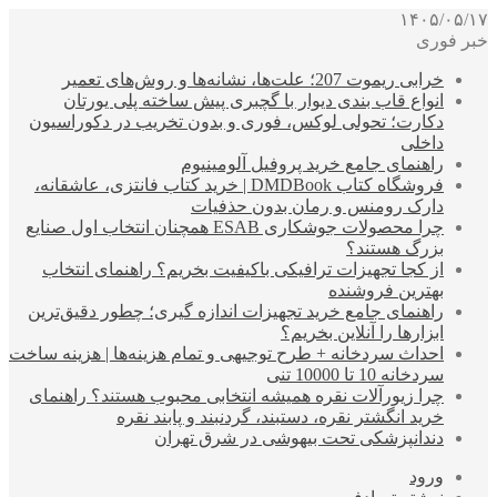
۱۴۰۵/۰۵/۱۷
خبر فوری
خرابی ریموت 207؛ علت‌ها، نشانه‌ها و روش‌های تعمیر
انواع قاب بندی دیوار با گچبری پیش ساخته پلی یورتان
دکارت؛ تحولی لوکس، فوری و بدون تخریب در دکوراسیون
داخلی
راهنمای جامع خرید پروفیل آلومینیوم
فروشگاه کتاب DMDBook | خرید کتاب فانتزی، عاشقانه،
دارک رومنس و رمان بدون حذفیات
چرا محصولات جوشکاری ESAB همچنان انتخاب اول صنایع
بزرگ هستند؟
از کجا تجهیزات ترافیکی باکیفیت بخریم؟ راهنمای انتخاب
بهترین فروشنده
راهنمای جامع خرید تجهیزات اندازه گیری؛ چطور دقیق‌ترین
ابزارها را آنلاین بخریم؟
احداث سردخانه + طرح توجیهی و تمام هزینه‌ها | هزینه ساخت
سردخانه 10 تا 10000 تنی
چرا زیورآلات نقره همیشه انتخابی محبوب هستند؟ راهنمای
خرید انگشتر نقره، دستبند، گردنبند و پابند نقره
دندانپزشکی تحت بیهوشی در شرق تهران
ورود