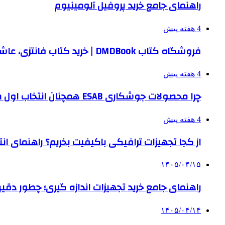
راهنمای جامع خرید پروفیل آلومینیوم
4 هفته پیش
فروشگاه کتاب DMDBook | خرید کتاب فانتزی، عاشقانه، دارک رومنس و رمان بدون حذفیات
4 هفته پیش
چرا محصولات جوشکاری ESAB همچنان انتخاب اول صنایع بزرگ هستند؟
4 هفته پیش
از کجا تجهیزات ترافیکی باکیفیت بخریم؟ راهنمای ا
۱۴۰۵/۰۴/۱۵
راهنمای جامع خرید تجهیزات اندازه گیری؛ چطور دقیق‌تری
۱۴۰۵/۰۴/۱۴