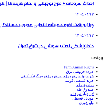
احداث سردخانه + طرح توجیهی و تمام هزینه‌ها | هزینه ساخت س
۱۴۰۵/۰۴/۱۳
چرا زیورآلات نقره همیشه انتخابی محبوب هستند؟ راه
۱۴۰۵/۰۴/۱۳
دندانپزشکی تحت بیهوشی در شرق تهران
پیوندها
Farm Animal Rights
خرده فروشی برق
خرید بهترین قهوه | خرید قهوه | قهوه گرنیکا کافی
خرید قسطی گوشی
صندوق طلا
صندوق طلا
لابراتوار نورقائم
موبایل قسطی
وام فوری