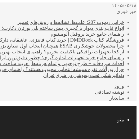
۱۴۰۵/۰۵/۱۸
خبر فوری
خرابی ریموت 207؛ علت‌ها، نشانه‌ها و روش‌های تعمیر
انواع قاب بندی دیوار با گچبری پیش ساخته پلی یورتان دکارت
راهنمای جامع خرید پروفیل آلومینیوم
فروشگاه کتاب DMDBook | خرید کتاب فانتزی، عاشقانه، دارک رومنس و رمان بدون حذفیات
چرا محصولات جوشکاری ESAB همچنان انتخاب اول صنایع بزرگ هستند؟
از کجا تجهیزات ترافیکی باکیفیت بخریم؟ راهنمای انتخاب بهتری
راهنمای جامع خرید تجهیزات اندازه گیری؛ چطور دقیق‌ترین ابزاره
احداث سردخانه + طرح توجیهی و تمام هزینه‌ها | هزینه ساخت سردخانه 10 تا 
چرا زیورآلات نقره همیشه انتخابی محبوب هستند؟ راهنمای خرید ا
دندانپزشکی تحت بیهوشی در شرق تهران
ورود
نوشته تصادفی
سایدبار
منو