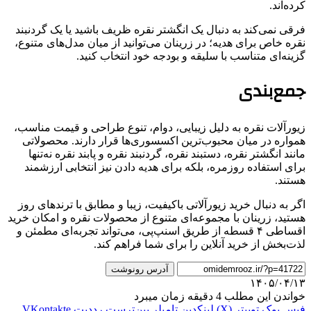
کرده‌اند.
فرقی نمی‌کند به دنبال یک انگشتر نقره ظریف باشید یا یک گردنبند
نقره خاص برای هدیه؛ در زرینان می‌توانید از میان مدل‌های متنوع،
گزینه‌ای متناسب با سلیقه و بودجه خود انتخاب کنید.
جمع‌بندی
زیورآلات نقره به دلیل زیبایی، دوام، تنوع طراحی و قیمت مناسب،
همواره در میان محبوب‌ترین اکسسوری‌ها قرار دارند. محصولاتی
مانند انگشتر نقره، دستبند نقره، گردنبند نقره و پابند نقره نه‌تنها
برای استفاده روزمره، بلکه برای هدیه دادن نیز انتخابی ارزشمند
هستند.
اگر به دنبال خرید زیورآلاتی باکیفیت، زیبا و مطابق با ترندهای روز
هستید، زرینان با مجموعه‌ای متنوع از محصولات نقره و امکان خرید
اقساطی ۴ قسطه از طریق اسنپ‌پی، می‌تواند تجربه‌ای مطمئن و
لذت‌بخش از خرید آنلاین را برای شما فراهم کند.
آدرس رونوشت
۱۴۰۵/۰۴/۱۳
خواندن این مطلب 4 دقیقه زمان میبرد
فیس بوک
توییتر (X)
لینکدین
‫تامبلر
‫پین‌ترست
‫رددیت
‫VKontakte