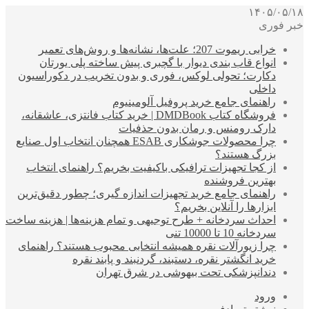
۱۴۰۵/۰۵/۱۸
خبر فوری
خرابی ریموت 207؛ علت‌ها، نشانه‌ها و روش‌های تعمیر
انواع قاب بندی دیوار با گچبری پیش ساخته پلی یورتان
دکارت؛ تحولی لوکس، فوری و بدون تخریب در دکوراسیون
داخلی
راهنمای جامع خرید پروفیل آلومینیوم
فروشگاه کتاب DMDBook | خرید کتاب فانتزی، عاشقانه،
دارک رومنس و رمان بدون حذفیات
چرا محصولات جوشکاری ESAB همچنان انتخاب اول صنایع
بزرگ هستند؟
از کجا تجهیزات ترافیکی باکیفیت بخریم؟ راهنمای انتخاب
بهترین فروشنده
راهنمای جامع خرید تجهیزات اندازه گیری؛ چطور دقیق‌ترین
ابزارها را آنلاین بخریم؟
احداث سردخانه + طرح توجیهی و تمام هزینه‌ها | هزینه ساخت
سردخانه 10 تا 10000 تنی
چرا زیورآلات نقره همیشه انتخابی محبوب هستند؟ راهنمای
خرید انگشتر نقره، دستبند، گردنبند و پابند نقره
دندانپزشکی تحت بیهوشی در شرق تهران
ورود