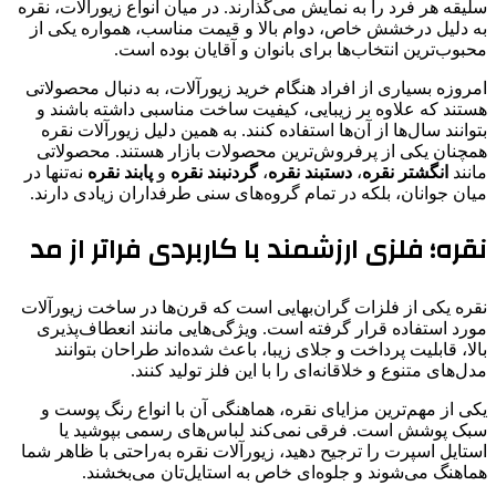
سلیقه هر فرد را به نمایش می‌گذارند. در میان انواع زیورآلات، نقره
به دلیل درخشش خاص، دوام بالا و قیمت مناسب، همواره یکی از
محبوب‌ترین انتخاب‌ها برای بانوان و آقایان بوده است.
امروزه بسیاری از افراد هنگام خرید زیورآلات، به دنبال محصولاتی
هستند که علاوه بر زیبایی، کیفیت ساخت مناسبی داشته باشند و
بتوانند سال‌ها از آن‌ها استفاده کنند. به همین دلیل زیورآلات نقره
همچنان یکی از پرفروش‌ترین محصولات بازار هستند. محصولاتی
مانند
انگشتر نقره
،
دستبند نقره
،
گردنبند نقره
و
پابند نقره
نه‌تنها در
میان جوانان، بلکه در تمام گروه‌های سنی طرفداران زیادی دارند.
نقره؛ فلزی ارزشمند با کاربردی فراتر از مد
نقره یکی از فلزات گران‌بهایی است که قرن‌ها در ساخت زیورآلات
مورد استفاده قرار گرفته است. ویژگی‌هایی مانند انعطاف‌پذیری
بالا، قابلیت پرداخت و جلای زیبا، باعث شده‌اند طراحان بتوانند
مدل‌های متنوع و خلاقانه‌ای را با این فلز تولید کنند.
یکی از مهم‌ترین مزایای نقره، هماهنگی آن با انواع رنگ پوست و
سبک پوشش است. فرقی نمی‌کند لباس‌های رسمی بپوشید یا
استایل اسپرت را ترجیح دهید، زیورآلات نقره به‌راحتی با ظاهر شما
هماهنگ می‌شوند و جلوه‌ای خاص به استایل‌تان می‌بخشند.