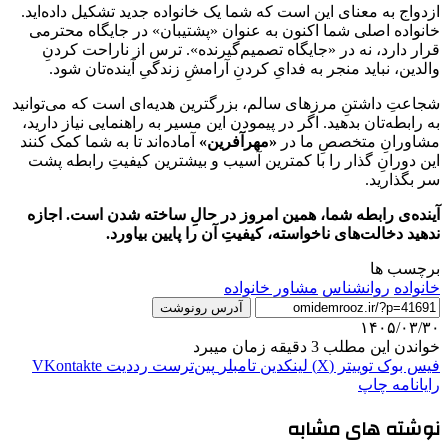
ازدواج به معنای این است که شما یک خانواده جدید تشکیل داده‌اید.
خانواده اصلی شما اکنون به عنوان «پشتیبان» در جایگاه محترمی
قرار دارد، نه در «جایگاه تصمیم‌گیرنده». ترس از ناراحت کردنِ
والدین، نباید منجر به فدایِ کردنِ آرامشِ زندگیِ آینده‌تان شود.
شجاعتِ داشتنِ مرزهای سالم، بزرگترین هدیه‌ای است که می‌توانید
به رابطه‌تان بدهید. اگر در پیمودن این مسیر به راهنمایی نیاز دارید،
مشاورانِ متخصصِ ما در
«مهرآفرین»
آماده‌اند تا به شما کمک کنند
این دورانِ گذار را با کمترین آسیب و بیشترین کیفیتِ رابطه پشت
سر بگذارید.
آینده‌ی رابطه شما، همین امروز در حالِ ساخته شدن است. اجازه
ندهید دخالت‌های ناخواسته، کیفیتِ آن را پایین بیاورد.
برچسب ها
خانواده
روانشناس
مشاور خانواده
آدرس رونوشت
۱۴۰۵/۰۳/۳۰
خواندن این مطلب 3 دقیقه زمان میبرد
فیس بوک
توییتر (X)
لینکدین
‫تامبلر
‫پین‌ترست
‫رددیت
‫VKontakte
رایانامه
چاپ
نوشته های مشابه