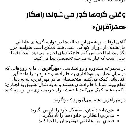
وقتی گره‌ها کور می‌شوند؛ راهکار
«مهرآفرین»
گاهی اوقات، ریشه‌ی این دخالت‌ها در «وابستگی‌های عاطفیِ
حل‌نشده» از دوران کودکی است. شما ممکن است بخواهید مرز
بگذارید، اما احساسِ گناهِ فلج‌کننده‌ای اجازه نمی‌دهد. اینجا دقیقاً
جایی است که نیاز به مداخله تخصصی پیدا می‌کنید.
در مجموعه مشاوره و روانشناسی
«مهرآفرین»
، ما به زوج‌هایی که
در میانِ تضادِ بین «وفاداری به خانواده» و «تعہد به رابطه» گیر
افتاده‌اند، کمک می‌کنیم. متخصصان ما در مهرآفرین، نه به دنبالِ
قطع پیوند شما با خانواده‌تان هستند و نه به دنبال تشویق به لجبازی؛
بلکه به شما کمک می‌کنند تا «نقشه راهِ حریم‌سازی» را ترسیم کنید.
در مهرآفرین، شما می‌آموزید که چگونه:
بدون ایجاد تنش، استقلال خود را بازپس بگیرید.
مدیریتِ انتظاراتِ خانواده‌ها را یاد بگیرید.
فضایِ امنِ عاطفیِ دونفره‌تان را احیا کنید.