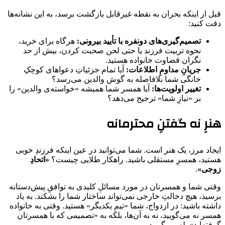
قبل از اینکه بحران به نقطه غیرقابل بازگشت برسد، به این نشانه‌ها
دقت کنید:
تصمیم‌گیری‌های دونفره با تأیید بیرونی:
هرگاه برای خرید،
نحوه تربیت فرزند یا حتی لحن صحبت کردن، بیش از حد
نگران قضاوت خانواده هستید.
جریانِ مداومِ اطلاعات:
آیا تمام جزئیاتِ دعواهای کوچکِ
خانگی شما بلافاصله به گوش والدین می‌رسد؟
تغییر اولویت‌ها:
آیا همسر شما همیشه «خواسته‌ی والدین» را
بر «نیازِ شما» ترجیح می‌دهد؟
هنرِ نه گفتنِ محترمانه
ایجاد مرز، یک هنر است. شما می‌توانید در عین اینکه فرزندِ خوبی
هستید، همسرِ مستقلی باشید. راهکار طلایی چیست؟
«اتحادِ
زوجی»
.
وقتی شما و همسرتان در مورد مسائلِ کلیدی به توافقِ پیش‌دستانه
برسید، هیچ دخالتِ خارجی نمی‌تواند ساختار شما را بشکند. به یاد
داشته باشید: در ازدواج، شما «تیمِ یکدیگر» هستید. وقتی به خانواده
همسر نه می‌گویید، نه به آن‌ها، بلکه به «تصمیمی که با همسرتان
گرفته‌اید» بله می‌گویید.