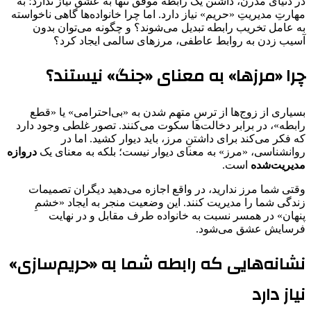
در دنیای مدرن، داشتن یک رابطه موفق تنها به عشق نیاز ندارد؛ به
مهارتِ مدیریتِ «حریم» نیاز دارد. اما چرا خانواده‌ها گاهی ناخواسته
به عامل تخریب رابطه تبدیل می‌شوند؟ و چگونه می‌توان بدون
آسیب زدن به روابط عاطفی، مرزهای سالمی ایجاد کرد؟
چرا «مرزها» به معنای «جنگ» نیستند؟
بسیاری از زوج‌ها از ترسِ متهم شدن به «بی‌احترامی» یا «قطع
رابطه»، در برابر دخالت‌ها سکوت می‌کنند. تصور غلطی وجود دارد
که فکر می‌کند برای داشتنِ مرز، باید دیوار کشید. اما در
روانشناسی، «مرز» به معنای دیوار نیست؛ بلکه به معنای یک
دروازه
مدیریت‌شده
است.
وقتی شما مرز ندارید، در واقع اجازه می‌دهید دیگران تصمیمات
زندگی شما را مدیریت کنند. این وضعیت منجر به ایجاد «خشمِ
پنهان» در همسر نسبت به خانواده طرف مقابل و در نهایت
فرسایش عشق می‌شود.
نشانه‌هایی که رابطه شما به «حریم‌سازی»
نیاز دارد