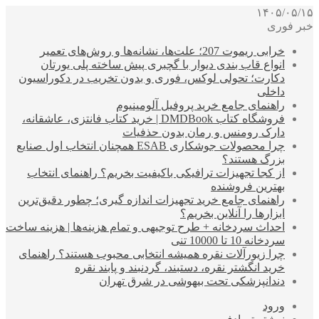
۱۴۰۵/۰۵/۱۵
خبر فوری
خرابی ریموت 207؛ علت‌ها، نشانه‌ها و روش‌های تعمیر
انواع قاب بندی دیوار با گچبری پیش ساخته پلی یورتان
دکارت؛ تحولی لوکس، فوری و بدون تخریب در دکوراسیون
داخلی
راهنمای جامع خرید پروفیل آلومینیوم
فروشگاه کتاب DMDBook | خرید کتاب فانتزی، عاشقانه،
دارک رومنس و رمان بدون حذفیات
چرا محصولات جوشکاری ESAB همچنان انتخاب اول صنایع
بزرگ هستند؟
از کجا تجهیزات ترافیکی باکیفیت بخریم؟ راهنمای انتخاب
بهترین فروشنده
راهنمای جامع خرید تجهیزات اندازه گیری؛ چطور دقیق‌ترین
ابزارها را آنلاین بخریم؟
احداث سردخانه + طرح توجیهی و تمام هزینه‌ها | هزینه ساخت
سردخانه 10 تا 10000 تنی
چرا زیورآلات نقره همیشه انتخابی محبوب هستند؟ راهنمای
خرید انگشتر نقره، دستبند، گردنبند و پابند نقره
دندانپزشکی تحت بیهوشی در شرق تهران
ورود