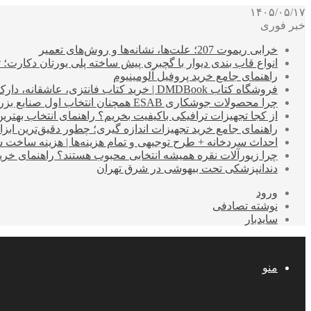
۱۴۰۵/۰۵/۱۷
خبر فوری
خرابی ریموت 207؛ علت‌ها، نشانه‌ها و روش‌های تعمیر
انواع قاب بندی دیوار با گچبری پیش ساخته پلی یورتان دکارت
راهنمای جامع خرید پروفیل آلومینیوم
فروشگاه کتاب DMDBook | خرید کتاب فانتزی، عاشقانه، دارک رومنس و رمان بدون حذفیات
چرا محصولات جوشکاری ESAB همچنان انتخاب اول صنایع بزرگ هستند؟
از کجا تجهیزات ترافیکی باکیفیت بخریم؟ راهنمای انتخاب بهتری
راهنمای جامع خرید تجهیزات اندازه گیری؛ چطور دقیق‌ترین ابزاره
احداث سردخانه + طرح توجیهی و تمام هزینه‌ها | هزینه ساخت سردخانه 10 تا 
چرا زیورآلات نقره همیشه انتخابی محبوب هستند؟ راهنمای خرید ا
دندانپزشکی تحت بیهوشی در شرق تهران
ورود
نوشته تصادفی
سایدبار
منو