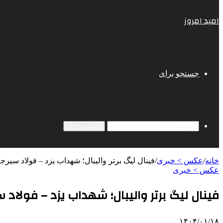
امید امروز
جستجو برای
جستجو برای
خانه
/
عکس > خبری
/
فینال لیگ برتر والیبال؛ شهداب یزد – فولاد سیرجا
عکس > خبری
فینال لیگ برتر والیبال؛ شهداب یزد – فولاد سی
۱۴۰۴/۰۱/۱۸