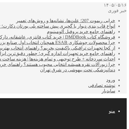
۱۴۰۵/۰۵/۱۶
خبر فوری
خرابی ریموت 207؛ علت‌ها، نشانه‌ها و روش‌های تعمیر
انواع قاب بندی دیوار با گچبری پیش ساخته پلی یورتان دکارت
راهنمای جامع خرید پروفیل آلومینیوم
فروشگاه کتاب DMDBook | خرید کتاب فانتزی، عاشقانه، دارک رومنس و رمان بدون حذفیات
چرا محصولات جوشکاری ESAB همچنان انتخاب اول صنایع بزرگ هستند؟
از کجا تجهیزات ترافیکی باکیفیت بخریم؟ راهنمای انتخاب بهتری
راهنمای جامع خرید تجهیزات اندازه گیری؛ چطور دقیق‌ترین ابزاره
احداث سردخانه + طرح توجیهی و تمام هزینه‌ها | هزینه ساخت سردخانه 10 تا 
چرا زیورآلات نقره همیشه انتخابی محبوب هستند؟ راهنمای خرید ا
دندانپزشکی تحت بیهوشی در شرق تهران
ورود
نوشته تصادفی
سایدبار
منو