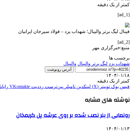
کمتر از یک دقیقه
[ad_1]
فینال لیگ برتر والیبال؛ شهداب یزد – فولاد سیرجان ایرانیان
[ad_2]
منبع:خبرگزاری مهر
برچسب ها
شهداب یزد
لیگ برتر والیبال
والیبال
آدرس رونوشت
۱۴۰۴/۰۱/۱۸
کمتر از یک دقیقه
فیس بوک
توییتر (X)
لینکدین
‫تامبلر
‫پین‌ترست
‫رددیت
‫VKontakte
رایان
نوشته های مشابه
رونمایی از بنر نصب شده بر روی عرشه پل کریمخان
۱۴۰۴/۰۱/۱۳