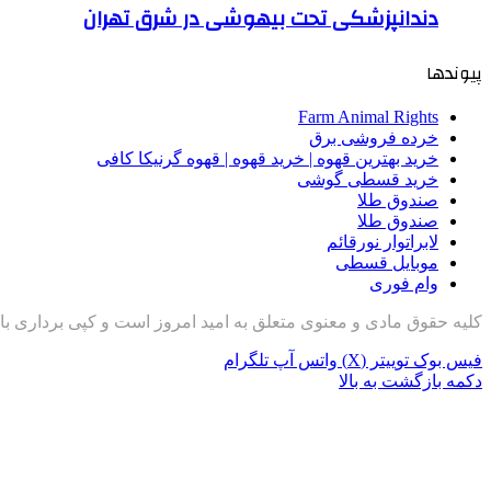
دندانپزشکی تحت بیهوشی در شرق تهران
پیوندها
Farm Animal Rights
خرده فروشی برق
خرید بهترین قهوه | خرید قهوه | قهوه گرنیکا کافی
خرید قسطی گوشی
صندوق طلا
صندوق طلا
لابراتوار نورقائم
موبایل قسطی
وام فوری
کلیه حقوق مادی و معنوی متعلق به امید امروز است و کپی برداری با
فیس بوک
توییتر (X)
واتس آپ
تلگرام
دکمه بازگشت به بالا