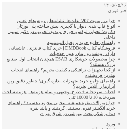
۱۴۰۵/۰۵/۱۶
خبر فوری
خرابی ریموت 207؛ علت‌ها، نشانه‌ها و روش‌های تعمیر
انواع قاب بندی دیوار با گچبری پیش ساخته پلی یورتان
دکارت؛ تحولی لوکس، فوری و بدون تخریب در دکوراسیون
داخلی
راهنمای جامع خرید پروفیل آلومینیوم
فروشگاه کتاب DMDBook | خرید کتاب فانتزی، عاشقانه،
دارک رومنس و رمان بدون حذفیات
چرا محصولات جوشکاری ESAB همچنان انتخاب اول صنایع
بزرگ هستند؟
از کجا تجهیزات ترافیکی باکیفیت بخریم؟ راهنمای انتخاب
بهترین فروشنده
راهنمای جامع خرید تجهیزات اندازه گیری؛ چطور دقیق‌ترین
ابزارها را آنلاین بخریم؟
احداث سردخانه + طرح توجیهی و تمام هزینه‌ها | هزینه ساخت
سردخانه 10 تا 10000 تنی
چرا زیورآلات نقره همیشه انتخابی محبوب هستند؟ راهنمای
خرید انگشتر نقره، دستبند، گردنبند و پابند نقره
دندانپزشکی تحت بیهوشی در شرق تهران
ورود