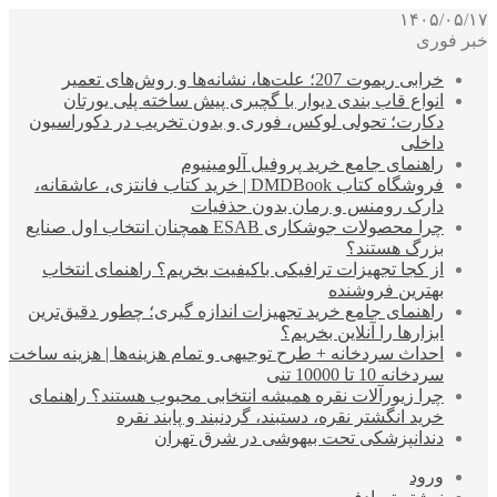
۱۴۰۵/۰۵/۱۷
خبر فوری
خرابی ریموت 207؛ علت‌ها، نشانه‌ها و روش‌های تعمیر
انواع قاب بندی دیوار با گچبری پیش ساخته پلی یورتان
دکارت؛ تحولی لوکس، فوری و بدون تخریب در دکوراسیون
داخلی
راهنمای جامع خرید پروفیل آلومینیوم
فروشگاه کتاب DMDBook | خرید کتاب فانتزی، عاشقانه،
دارک رومنس و رمان بدون حذفیات
چرا محصولات جوشکاری ESAB همچنان انتخاب اول صنایع
بزرگ هستند؟
از کجا تجهیزات ترافیکی باکیفیت بخریم؟ راهنمای انتخاب
بهترین فروشنده
راهنمای جامع خرید تجهیزات اندازه گیری؛ چطور دقیق‌ترین
ابزارها را آنلاین بخریم؟
احداث سردخانه + طرح توجیهی و تمام هزینه‌ها | هزینه ساخت
سردخانه 10 تا 10000 تنی
چرا زیورآلات نقره همیشه انتخابی محبوب هستند؟ راهنمای
خرید انگشتر نقره، دستبند، گردنبند و پابند نقره
دندانپزشکی تحت بیهوشی در شرق تهران
ورود