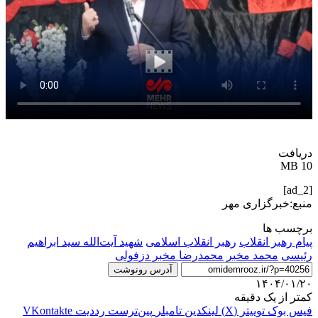
دریافت
10 MB
[ad_2]
منبع:خبرگزاری مهر
برچسب ها
پیام رهبر انقلاب
رهبر انقلاب اسلامی
شهید آیت‌الله سید ابراهیم
رئیسی
محمد مخبر
محمدرضا مخبر دزفولی
آدرس رونوشت
۱۴۰۴/۰۱/۲۰
کمتر از یک دقیقه
فیس بوک
توییتر (X)
لینکدین
‫تامبلر
‫پین‌ترست
‫رددیت
‫VKontakte