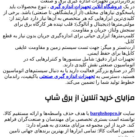
​پرکاربردترین تجهیزات اندازه گیری برق و صنعت
​در یک
ف
روشگاه آنلاین تجهیزات اندازه گیری
، تنوع محصولات باید
پاسخگوی نیازهای مختلف (از آزمایشگاهی تا صنعتی) باشد. برخی از
کلیدی‌ترین ابزارهایی که هر متخصص به آن‌ها نیاز دارد عبارتند از:
​مولتی‌مترها (دیجیتال و آنالوگ): قلب تپنده هر کارگاه برق برای
سنجش ولتاژ، جریان و مقاومت.
​کلمپ‌مترها: ابزاری حیاتی برای اندازه‌گیری جریان بدون نیاز به قطع
کابل.
​ارت‌تستر و میگر: جهت تست سیستم زمین و مقاومت عایقی
کابل‌ها برای حفظ ایمنی.
​تجهیزات ابزار دقیق: شامل سنسورها و کنترلرهایی که در
اتوماسیون صنعتی نقش کلیدی دارند.
​اگر در صنایع بزرگتر فعالیت دارید یا به دنبال سیستم‌های اتوماسیون
هستید، دسترسی به
تجهیزات اندازه گیری صنعتی
باکیفیت، راندمان
خطوط تولید شما را تضمین می‌کند.
​مزایای خرید آنلاین از برق شاپ
​سایت
r
barghshopco.i
با هدف حذف واسطه‌ها و ارائه مستقیم کالا،
توانسته است بستری تخصصی برای مهندسان و صنعت‌گران فراهم
کند. خرید از این مجموعه مزایای متعددی به همراه دارد:
​تضمین اصالت کالا: تمامی ابزارها از بهترین برندهای جهانی تامین
می‌شوند.