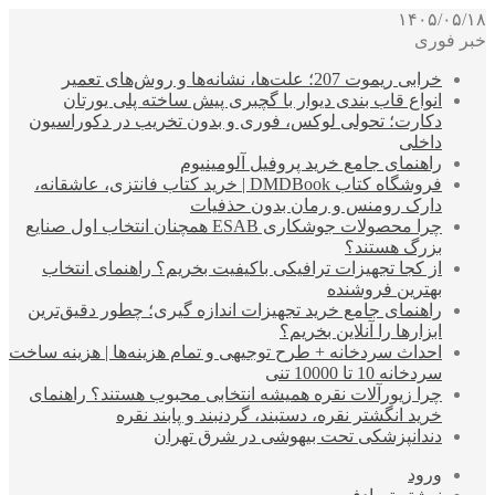
۱۴۰۵/۰۵/۱۸
خبر فوری
خرابی ریموت 207؛ علت‌ها، نشانه‌ها و روش‌های تعمیر
انواع قاب بندی دیوار با گچبری پیش ساخته پلی یورتان
دکارت؛ تحولی لوکس، فوری و بدون تخریب در دکوراسیون
داخلی
راهنمای جامع خرید پروفیل آلومینیوم
فروشگاه کتاب DMDBook | خرید کتاب فانتزی، عاشقانه،
دارک رومنس و رمان بدون حذفیات
چرا محصولات جوشکاری ESAB همچنان انتخاب اول صنایع
بزرگ هستند؟
از کجا تجهیزات ترافیکی باکیفیت بخریم؟ راهنمای انتخاب
بهترین فروشنده
راهنمای جامع خرید تجهیزات اندازه گیری؛ چطور دقیق‌ترین
ابزارها را آنلاین بخریم؟
احداث سردخانه + طرح توجیهی و تمام هزینه‌ها | هزینه ساخت
سردخانه 10 تا 10000 تنی
چرا زیورآلات نقره همیشه انتخابی محبوب هستند؟ راهنمای
خرید انگشتر نقره، دستبند، گردنبند و پابند نقره
دندانپزشکی تحت بیهوشی در شرق تهران
ورود