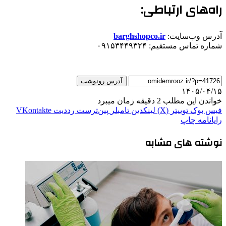
​راه‌های ارتباطی:
​آدرس وب‌سایت:
barghshopco.ir
​شماره تماس مستقیم: ۰۹۱۵۳۴۴۹۳۲۴
آدرس رونوشت
۱۴۰۵/۰۴/۱۵
خواندن این مطلب 2 دقیقه زمان میبرد
فیس بوک
توییتر (X)
لینکدین
‫تامبلر
‫پین‌ترست
‫رددیت
‫VKontakte
رایانامه
چاپ
نوشته های مشابه