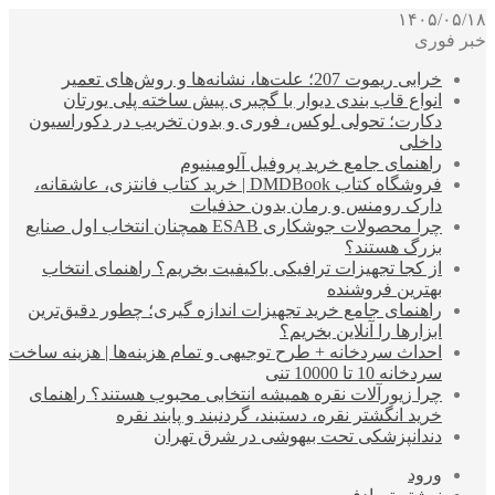
۱۴۰۵/۰۵/۱۸
خبر فوری
خرابی ریموت 207؛ علت‌ها، نشانه‌ها و روش‌های تعمیر
انواع قاب بندی دیوار با گچبری پیش ساخته پلی یورتان
دکارت؛ تحولی لوکس، فوری و بدون تخریب در دکوراسیون
داخلی
راهنمای جامع خرید پروفیل آلومینیوم
فروشگاه کتاب DMDBook | خرید کتاب فانتزی، عاشقانه،
دارک رومنس و رمان بدون حذفیات
چرا محصولات جوشکاری ESAB همچنان انتخاب اول صنایع
بزرگ هستند؟
از کجا تجهیزات ترافیکی باکیفیت بخریم؟ راهنمای انتخاب
بهترین فروشنده
راهنمای جامع خرید تجهیزات اندازه گیری؛ چطور دقیق‌ترین
ابزارها را آنلاین بخریم؟
احداث سردخانه + طرح توجیهی و تمام هزینه‌ها | هزینه ساخت
سردخانه 10 تا 10000 تنی
چرا زیورآلات نقره همیشه انتخابی محبوب هستند؟ راهنمای
خرید انگشتر نقره، دستبند، گردنبند و پابند نقره
دندانپزشکی تحت بیهوشی در شرق تهران
ورود