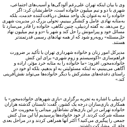
وی با بیان اینکه تهران علی‌رغم آلودگی‌ها و آسیب‌های اجتماعی،
شهری با دو و نیم میلیون خانواده است، خاطرنشان کرد: اگر
خانواده را نه به‌عنوان یک واحد منفعل دریافت‌کننده خدمت، بلکه
به‌مثابه نهادی عامل و کنشگر ببینیم، تحولی بزرگ در مدیریت شهری
رخ می‌دهد. به گفته اردبیلی، چنین نگاهی، خانواده را قادر می‌سازد تا
مسائل خود و پیرامونش را حل کند و شهر با «دو و نیم میلیون نهاد
حل‌مسئله» روبه‌رو شود که از همه نهادهای رسمی قدرتمندتر
هستند.
مدیرکل امور زنان و خانواده شهرداری تهران با تأکید بر ضرورت
فراهم‌سازی «اکوسیستم و زوم شهری» برای این کنش
خانواده‌محور، افزود: «ما خانواده را به مثابه خرد مؤثر، اراده و
آگاهی می‌بینیم، نه اینکه مسئولیتی به او بدهیم، بلکه او خود در
راستای دغدغه‌های مشترکش با دیگر خانواده‌ها می‌تواند نقش‌آفرینی
کند.»
اردبیلی با اشاره به تجربه برگزاری «بازی شهرهای خانواده‌محور» با
همکاری بازی‌سازان درجه یک کشور، گفت: تابستان گذشته هزاران
خانواده تهرانی در این بازی‌های نشاط‌آور میدانی با محوریت حل
مسئله شرکت کردند. از خود خانواده‌ها پرسیدیم آیا این مدل کنش
جمعی را پیگیری می‌کنید؟ اکثر آنها همراهی کردند و در مراحل بعدی
خلق اثر مشارکت داشتند.