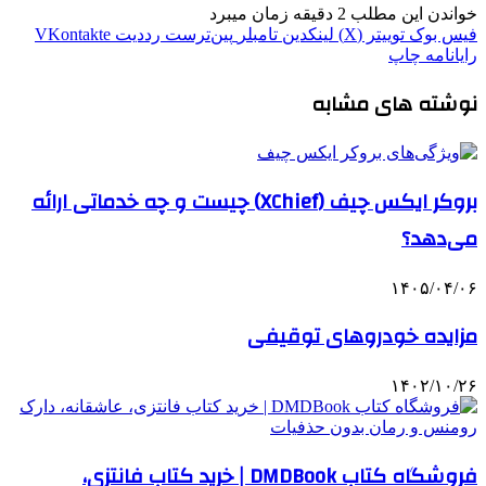
خواندن این مطلب 2 دقیقه زمان میبرد
فیس بوک
توییتر (X)
لینکدین
‫تامبلر
‫پین‌ترست
‫رددیت
‫VKontakte
رایانامه
چاپ
نوشته های مشابه
بروکر ایکس چیف (XChief) چیست و چه خدماتی ارائه
می‌دهد؟
۱۴۰۵/۰۴/۰۶
مزایده خودروهای توقیفی
۱۴۰۲/۱۰/۲۶
فروشگاه کتاب DMDBook | خرید کتاب فانتزی،