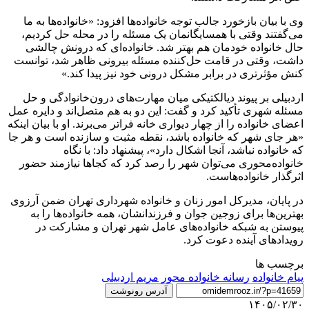
وی با بیان بازخورد جالب توجه خانواده‌ها افزود: «خانواده‌ها به ما
می‌گفتند وقتی با همسایگانمان یک مسئله را در محله حل کردیم،
حال خانواده خودمان هم بهتر شد. خانواده‌ای که درونش چالشی
داشت، وقتی در قامت حل‌کننده مسئله بیرونی ظاهر شد، توانست
کنش مؤثرتری در برابر مشکل درونی خود نیز پیدا کند.»
اردبیلی بر پیوند دیالکتیکی میان مهارت‌های درون‌خانوادگی و حل
مسئله شهری تأکید کرد و گفت: این دو به هم متصل‌اند و دایره عمل
اعضای خانواده را از چهار دیواری خانه فراتر می‌برند. او با بیان اینکه
«هر جای شهر که خانواده باشد، نقطه مثبت و سازنده است و هر جا
که خانواده نباشد، آنجا اشکال دارد»، پیشنهاد داد: با نگاه
خانواده‌محوری می‌توان شهر را رصد کرد که کجاها نیازمند حضور
اثرگذار خانواده‌هاست.
در پایان، مدیرکل امور زنان و خانواده شهرداری تهران ضمن آرزوی
بهترین‌ها برای زوجین جوان و فرزندانشان، همه خانواده‌ها را به
پیوستن به شبکه خانواده‌های عامل شهر تهران و مشارکت در
رویدادهای آینده دعوت کرد.
برچسب ها
پیام خانواده
رسانه خانواده محور
مریم اردبیلی
آدرس رونوشت
۱۴۰۵/۰۲/۳۰